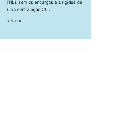
ITIL), sem os encargos e a rigidez de
uma contratação CLT.
< Voltar
Contate-nos